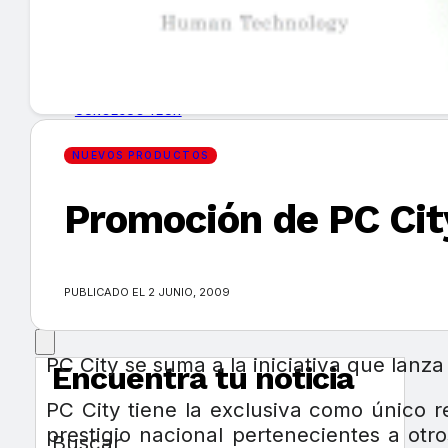
GUÍA DE COMPRA
NUEVOS PRODUCTOS
CONSEJOS TECH
NUEVOS PRODUCTOS
MERCADOS Y TENDENCIAS
Promoción de PC Cit
EVENTOS
HEMEROTECA
PUBLICADO EL 2 JUNIO, 2009
PC City se suma a la iniciativa que lanz
Encuentra tu noticia
PC City tiene la exclusiva como único r
prestigio nacional pertenecientes a otr
Buscar