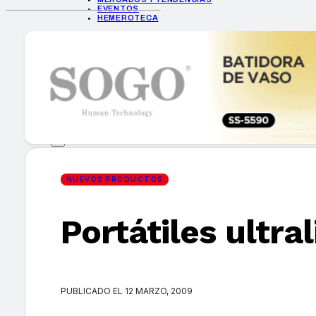
EVENTOS
HEMEROTECA
INICIO
EMPRESAS
GUÍA DE COMPRA
NUEVOS PRODUCTOS
CONSEJOS TECH
MERCADOS Y TENDENCIAS
EVENTOS
HEMEROTECA
NUEVOS PRODUCTOS
Portátiles ultra
Encuentra tu noticia
PUBLICADO EL 12 MARZO, 2009
Buscar