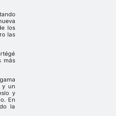
tando
 nueva
de los
ro las
ortégé
os más
e gama
o y un
sio y
do. En
do la