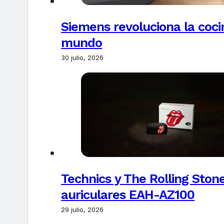
Siemens revoluciona la coci
mundo
30 julio, 2026
Technics y The Rolling Ston
auriculares EAH-AZ100
29 julio, 2026