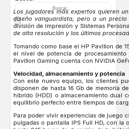
Los jugadores más expertos quieren un
diseño vanguardista, pero a un precio
×
división de Impresión y Sistemas Perso
de alta resolución y los últimos procesa
Tomando como base el HP Pavilion de 15
el nivel de potencia de procesamiento y
Pavilion Gaming cuenta con NVIDIA GeFo
Velocidad, almacenamiento y potencia
Con este nuevo equipo, los clientes pu
disponen de hasta 16 Gb de memoria del 
híbrido (HDD) o almacenamiento dual co
equilibrio perfecto entre tiempos de ca
Para poder vivir experiencias de juego cl
pulgadas o pantalla IPS Full HD, con la o