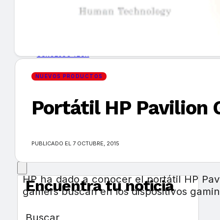
GUÍA DE COMPRA
NUEVOS PRODUCTOS
CONSEJOS TECH
NUEVOS PRODUCTOS
MERCADOS Y TENDENCIAS
Portátil HP Pavilion
EVENTOS
HEMEROTECA
PUBLICADO EL 7 OCTUBRE, 2015
HP ha dado a conocer el portátil HP Pav
Encuentra tu noticia
gamers buscan en los dispositivos gami
Buscar