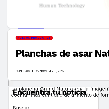
GUÍA DE COMPRA
NUEVOS PRODUCTOS
CONSEJOS TECH
NUEVOS PRODUCTOS
MERCADOS Y TENDENCIAS
Planchas de asar Na
EVENTOS
HEMEROTECA
PUBLICADO EL 27 NOVIEMBRE, 2015
La plancha Grand Natura (en la imagen
Encuentra tu noticia
cocinar más cantidad de alimento de for
Buscar