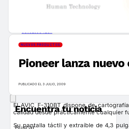
GUÍA DE COMPRA
NUEVOS PRODUCTOS
CONSEJOS TECH
NUEVOS PRODUCTOS
MERCADOS Y TENDENCIAS
Pioneer lanza nuevo 
EVENTOS
HEMEROTECA
PUBLICADO EL 3 JULIO, 2009
El AVIC F-310BT dispone de cartografí
Encuentra tu noticia
calidad desde prácticamente cualquier fu
Su pantalla táctil y extraíble de 4,3 pu
Buscar