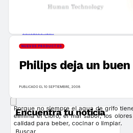
GUÍA DE COMPRA
NUEVOS PRODUCTOS
CONSEJOS TECH
NUEVOS PRODUCTOS
MERCADOS Y TENDENCIAS
Philips deja un buen
EVENTOS
HEMEROTECA
PUBLICADO EL 10 SEPTIEMBRE, 2008
Porque no siempre el agua de grifo tien
Encuentra tu noticia
elimina el cloro, el mal sabor, los olo
calidad para beber, cocinar o limpiar.
Buscar