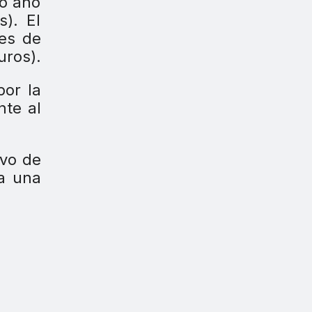
do año
s). El
 es de
uros).
por la
nte al
ivo de
ca una