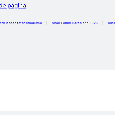
 de página
as fotoperiodismo
Retail Forum Barcelona 2026
Heladeras 