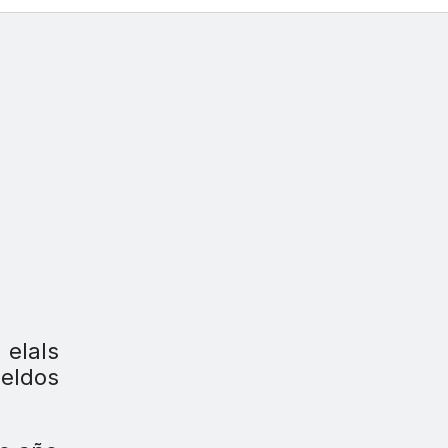
 elals
ueldos