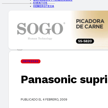
EVENTOS
HEMEROTECA
INICIO
EMPRESAS
GUÍA DE COMPRA
NUEVOS PRODUCTOS
CONSEJOS TECH
MERCADOS Y TENDENCIAS
EVENTOS
HEMEROTECA
EMPRESAS
Panasonic supr
Encuentra tu noticia
PUBLICADO EL 4 FEBRERO, 2009
Buscar