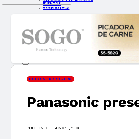
EVENTOS
HEMEROTECA
INICIO
EMPRESAS
GUÍA DE COMPRA
NUEVOS PRODUCTOS
CONSEJOS TECH
MERCADOS Y TENDENCIAS
EVENTOS
HEMEROTECA
NUEVOS PRODUCTOS
Panasonic prese
Encuentra tu noticia
PUBLICADO EL 4 MAYO, 2006
Buscar