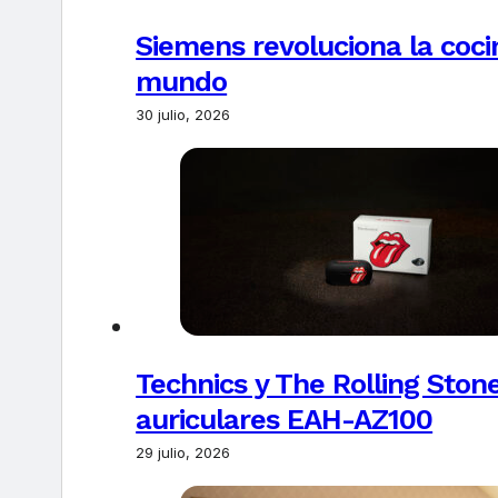
Siemens revoluciona la coci
mundo
30 julio, 2026
Technics y The Rolling Ston
auriculares EAH-AZ100
29 julio, 2026