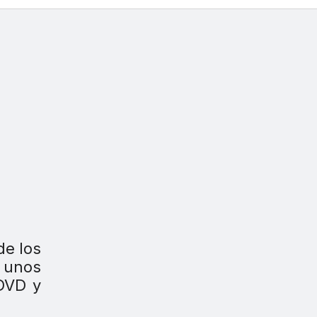
de los
 unos
 DVD y