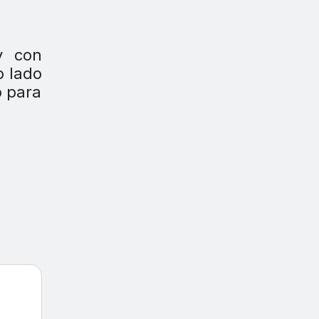
y con
o lado
o para