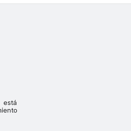
 está
iento