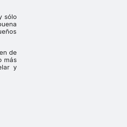
y sólo
buena
queños
nen de
mo más
lar y