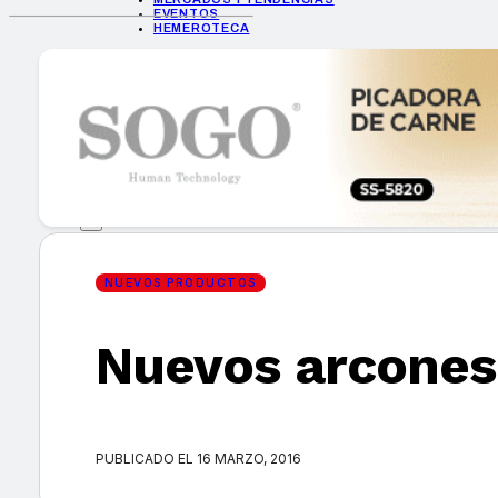
EVENTOS
HEMEROTECA
INICIO
EMPRESAS
GUÍA DE COMPRA
NUEVOS PRODUCTOS
CONSEJOS TECH
MERCADOS Y TENDENCIAS
EVENTOS
HEMEROTECA
NUEVOS PRODUCTOS
Nuevos arcones 
Encuentra tu noticia
PUBLICADO EL 16 MARZO, 2016
Buscar