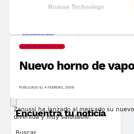
GUÍA DE COMPRA
NUEVOS PRODUCTOS
CONSEJOS TECH
NUEVOS PRODUCTOS
MERCADOS Y TENDENCIAS
Nuevo horno de vapo
EVENTOS
HEMEROTECA
PUBLICADO EL 4 FEBRERO, 2009
Zanussi ha lanzado al mercado su nuevo 
Encuentra tu noticia
divertida y muy saludable.
Buscar