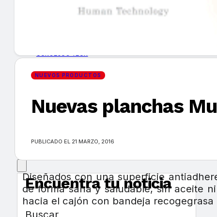
GUÍA DE COMPRA
NUEVOS PRODUCTOS
CONSEJOS TECH
NUEVOS PRODUCTOS
MERCADOS Y TENDENCIAS
Nuevas planchas Mu
EVENTOS
HEMEROTECA
PUBLICADO EL 21 MARZO, 2016
Diseñados con una superficie antiadheren
Encuentra tu noticia
de forma sana y saludable, sin aceite n
hacia el cajón con bandeja recogegrasa
Buscar