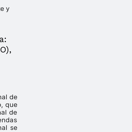
a:
O),
nal de
o, que
nal de
iendas
nal se