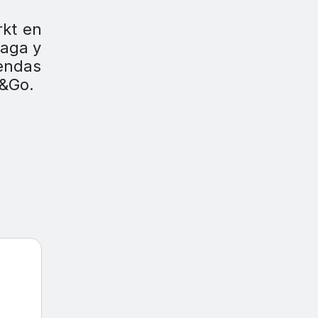
rkt en
laga y
endas
p&Go.