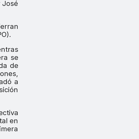
y José
Ferran
PO).
ntras
era se
nda de
iones,
ladó a
sición
ectiva
tal en
imera