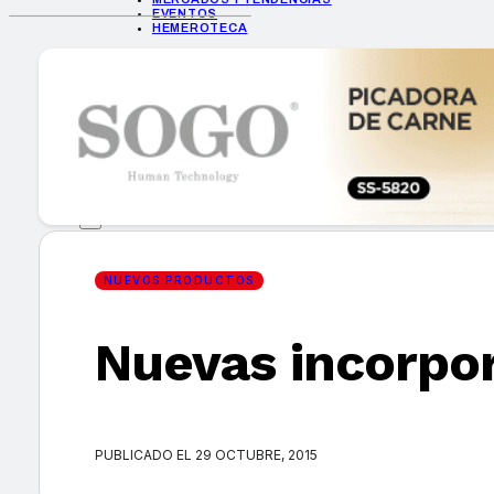
EVENTOS
HEMEROTECA
INICIO
EMPRESAS
GUÍA DE COMPRA
NUEVOS PRODUCTOS
CONSEJOS TECH
MERCADOS Y TENDENCIAS
EVENTOS
HEMEROTECA
NUEVOS PRODUCTOS
Nuevas incorpor
Encuentra tu noticia
PUBLICADO EL 29 OCTUBRE, 2015
Buscar