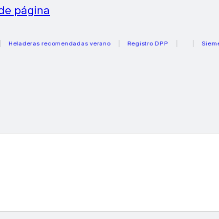
 de página
laderas recomendadas verano
Registro DPP
Siemens ca