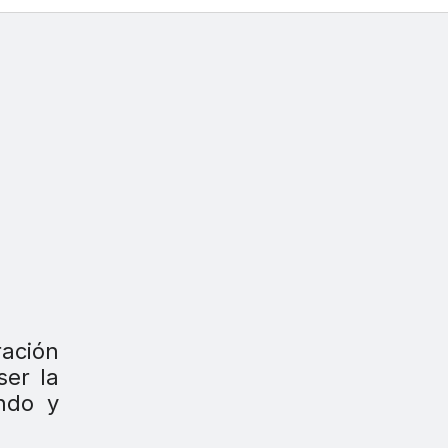
ración
ser la
ndo y