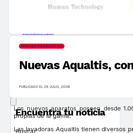
GUÍA DE COMPRA
NUEVOS PRODUCTOS
CONSEJOS TECH
NUEVOS PRODUCTOS
MERCADOS Y TENDENCIAS
Nuevas Aqualtis, co
EVENTOS
HEMEROTECA
PUBLICADO EL 29 JULIO, 2008
Los nuevos aparatos poseen desde 1.000
Encuentra tu noticia
propias de la gama.
Las lavadoras Aqualtis tienen diversos 
Buscar