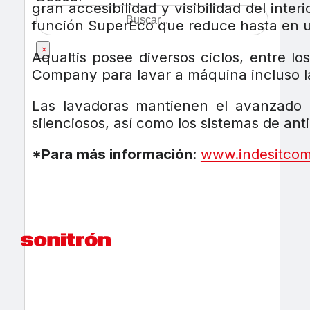
gran accesibilidad y visibilidad del int
función SuperEco que reduce hasta en 
×
Aqualtis posee diversos ciclos, entre 
Company para lavar a máquina incluso l
Las lavadoras mantienen el avanzado m
silenciosos, así como los sistemas de an
*Para más información
:
www.indesitco