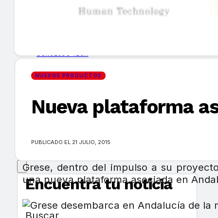
GUÍA DE COMPRA
NUEVOS PRODUCTOS
CONSEJOS TECH
NUEVOS PRODUCTOS
MERCADOS Y TENDENCIAS
Nueva plataforma as
EVENTOS
HEMEROTECA
PUBLICADO EL 21 JULIO, 2015
Grese, dentro del impulso a su proyecto
una nueva plataforma asociada en Andal
Encuentra tu noticia
Buscar