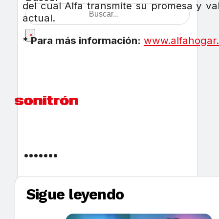
del cual Alfa transmite su promesa y va
actual.
×
* Para más información:
www.alfahogar
Sigue leyendo