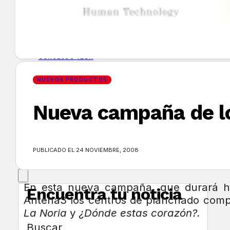
GUÍA DE COMPRA
NUEVOS PRODUCTOS
CONSEJOS TECH
NUEVOS PRODUCTOS
MERCADOS Y TENDENCIAS
Nueva campaña de lo
EVENTOS
HEMEROTECA
PUBLICADO EL 24 NOVIEMBRE, 2008
En esta nueva campaña, que durará has
Encuentra tu noticia
Antena3 los centros de planchado comp
La Noria
y
¿Dónde estas corazón?.
Buscar