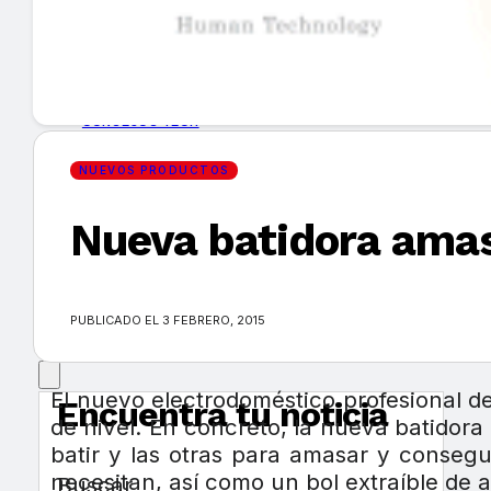
GUÍA DE COMPRA
NUEVOS PRODUCTOS
CONSEJOS TECH
NUEVOS PRODUCTOS
MERCADOS Y TENDENCIAS
Nueva batidora ama
EVENTOS
HEMEROTECA
PUBLICADO EL 3 FEBRERO, 2015
El nuevo electrodoméstico profesional de
Encuentra tu noticia
de nivel. En concreto, la nueva batidor
batir y las otras para amasar y consegu
necesitan, así como un bol extraíble de 
Buscar