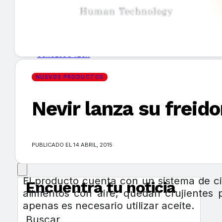
GUÍA DE COMPRA
NUEVOS PRODUCTOS
CONSEJOS TECH
NUEVOS PRODUCTOS
MERCADOS Y TENDENCIAS
Nevir lanza su freid
EVENTOS
HEMEROTECA
PUBLICADO EL 14 ABRIL, 2015
El producto cuenta con un sistema de cir
Encuentra tu noticia
alimentos con aire, quedan crujientes p
apenas es necesario utilizar aceite.
Buscar