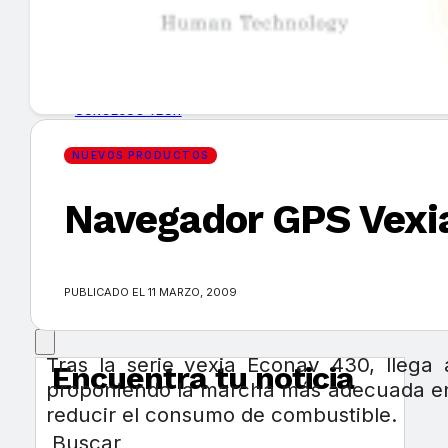
GUÍA DE COMPRA
NUEVOS PRODUCTOS
CONSEJOS TECH
NUEVOS PRODUCTOS
MERCADOS Y TENDENCIAS
Navegador GPS Vexi
EVENTOS
HEMEROTECA
PUBLICADO EL 11 MARZO, 2009
Tras la serie vexia Econav 430, llega
Encuentra tu noticia
proponiendo la marcha más adecuada en 
reducir el consumo de combustible.
Buscar