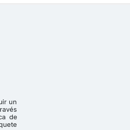
uir un
través
ca de
aquete