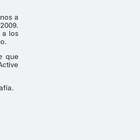
rnos a
 2009.
 a los
o.
e
que
Active
afía.