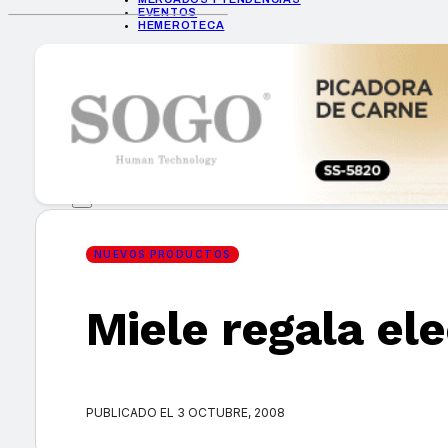
EVENTOS
HEMEROTECA
INICIO
EMPRESAS
GUÍA DE COMPRA
NUEVOS PRODUCTOS
CONSEJOS TECH
MERCADOS Y TENDENCIAS
EVENTOS
HEMEROTECA
NUEVOS PRODUCTOS
Miele regala el
Encuentra tu noticia
PUBLICADO EL 3 OCTUBRE, 2008
Buscar