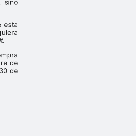
, sino
e esta
quiera
t.
compra
bre de
 30 de