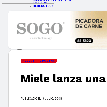
EVENTOS
HEMEROTECA
INICIO
EMPRESAS
GUÍA DE COMPRA
NUEVOS PRODUCTOS
CONSEJOS TECH
MERCADOS Y TENDENCIAS
EVENTOS
HEMEROTECA
NUEVOS PRODUCTOS
Miele lanza un
Encuentra tu noticia
PUBLICADO EL 9 JULIO, 2008
Buscar