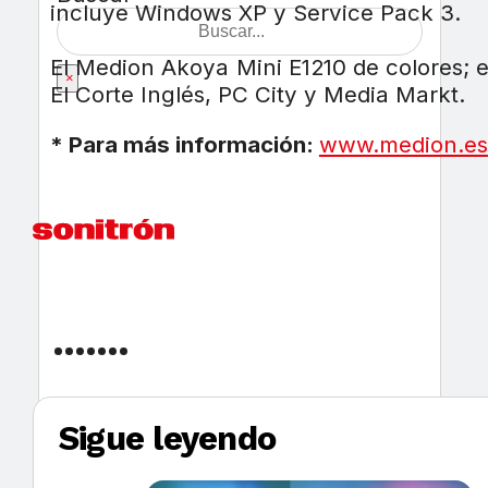
incluye Windows XP y Service Pack 3.
El Medion Akoya Mini E1210 de colores; e
×
El Corte Inglés, PC City y Media Markt.
* Para más información:
www.medion.es
Sigue leyendo