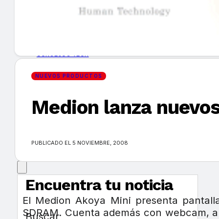
GUÍA DE COMPRA
NUEVOS PRODUCTOS
CONSEJOS TECH
NUEVOS PRODUCTOS
MERCADOS Y TENDENCIAS
Medion lanza nuevos
EVENTOS
HEMEROTECA
PUBLICADO EL 5 NOVIEMBRE, 2008
Encuentra tu noticia
El Medion Akoya Mini presenta pantall
SDRAM. Cuenta además con webcam, altav
Buscar