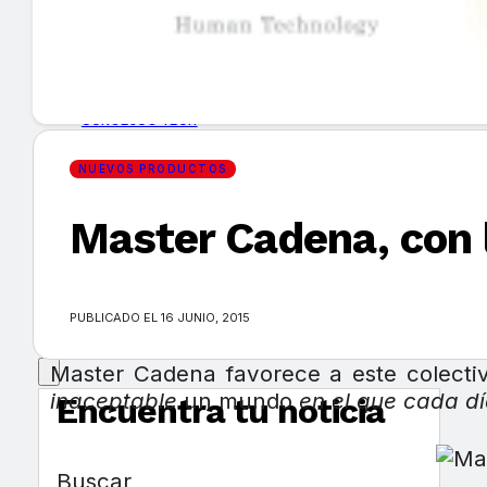
GUÍA DE COMPRA
NUEVOS PRODUCTOS
CONSEJOS TECH
NUEVOS PRODUCTOS
MERCADOS Y TENDENCIAS
Master Cadena, con 
EVENTOS
HEMEROTECA
PUBLICADO EL 16 JUNIO, 2015
Master Cadena favorece a este colectiv
inaceptable
un mundo
en el que cada d
Encuentra tu noticia
Buscar