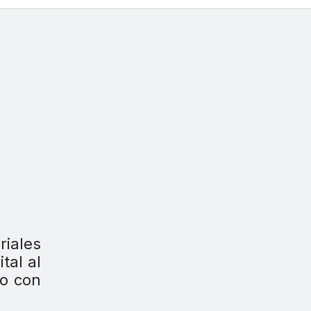
riales
tal al
do con