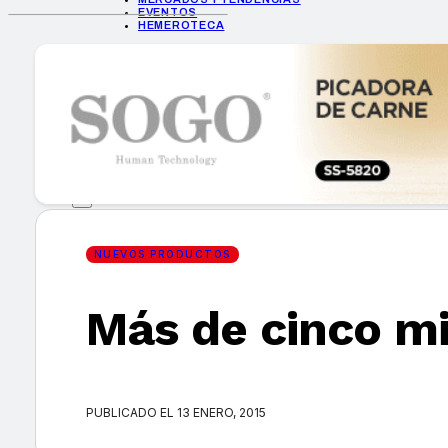
EVENTOS
HEMEROTECA
INICIO
EMPRESAS
GUÍA DE COMPRA
NUEVOS PRODUCTOS
CONSEJOS TECH
MERCADOS Y TENDENCIAS
EVENTOS
HEMEROTECA
NUEVOS PRODUCTOS
Más de cinco mi
Encuentra tu noticia
PUBLICADO EL 13 ENERO, 2015
Buscar