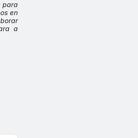
s para
mos en
aborar
ara a