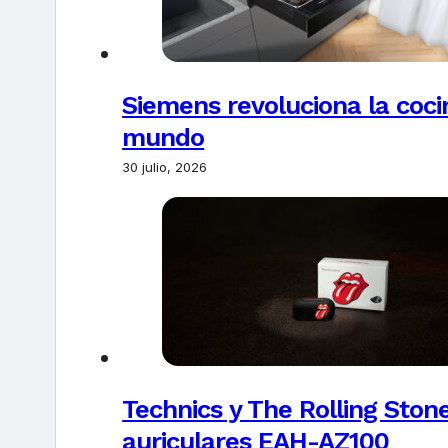
Siemens revoluciona la coci
mundo
30 julio, 2026
Technics y The Rolling Ston
auriculares EAH-AZ100