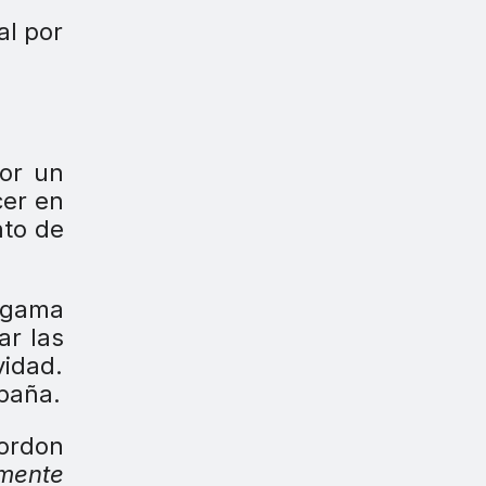
al por
por un
cer en
nto de
a gama
ar las
vidad.
paña.
Gordon
mente