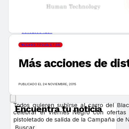
GUÍA DE COMPRA
NUEVOS PRODUCTOS
CONSEJOS TECH
NUEVOS PRODUCTOS
MERCADOS Y TENDENCIAS
Más acciones de dist
EVENTOS
HEMEROTECA
PUBLICADO EL 24 NOVIEMBRE, 2015
Todos quieren subirse al carro del Bl
Encuentra tu noticia
celebrar el Viernes Negro con oferta
pistoletado de salida de la Campaña de 
Buscar