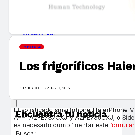
GUÍA DE COMPRA
NUEVOS PRODUCTOS
CONSEJOS TECH
EMPRESAS
MERCADOS Y TENDENCIAS
Los frigoríficos Hai
EVENTOS
HEMEROTECA
PUBLICADO EL 22 JUNIO, 2015
El sofisticado smartphone HaierPhone V3
Encuentra tu noticia
A++ A2FE737CXJ y A2FE735CXJ, o Side by
es necesario cumplimentar este
formular
Buscar