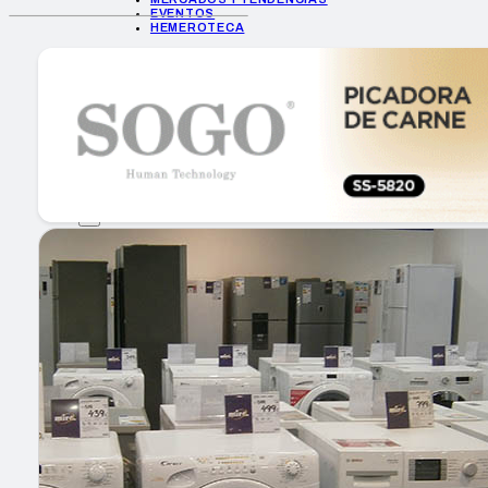
EVENTOS
HEMEROTECA
INICIO
EMPRESAS
GUÍA DE COMPRA
NUEVOS PRODUCTOS
CONSEJOS TECH
MERCADOS Y TENDENCIAS
EVENTOS
HEMEROTECA
Encuentra tu noticia
Buscar