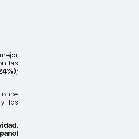
 mejor
on las
,24%)
;
 once
y los
vidad
,
spañol