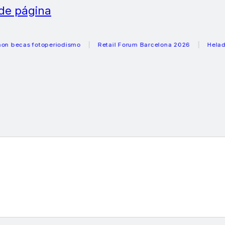
 de página
as fotoperiodismo
Retail Forum Barcelona 2026
Heladeras r