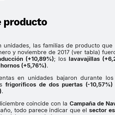
e producto
en unidades, las familias de producto que
ero y noviembre de 2017 (ver tabla) fuer
nducción (+10,89%)
; los
lavavajillas (+6
hornos (+5,76%)
.
ventas en unidades bajaron durante los
s
frigoríficos de dos puertas (-10,57%)
)
.
iciembre coincide con la
Campaña de Na
año, todo parece indicar que el
sector e