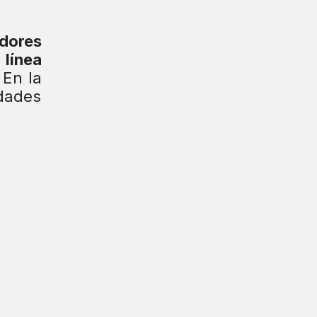
adores
 línea
 En la
idades