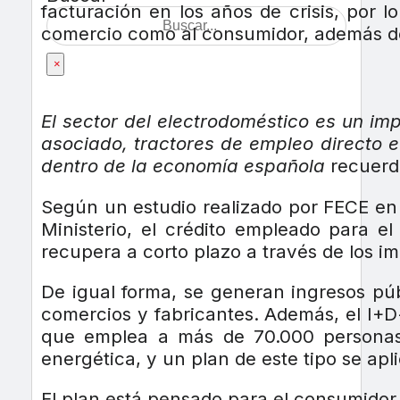
facturación en los años de crisis, por 
comercio como al consumidor, además de s
×
El sector del electrodoméstico es un im
asociado, tractores de empleo directo e 
dentro de la economía española
recuerda
Según un estudio realizado por FECE en
Ministerio, el crédito empleado para e
recupera a corto plazo a través de los i
De igual forma, se generan ingresos pú
comercios y fabricantes. Además, el I+D+
que emplea a más de 70.000 personas,
energética, y un plan de este tipo se ap
El plan está pensado para el consumidor