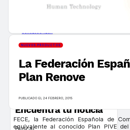
GUÍA DE COMPRA
NUEVOS PRODUCTOS
CONSEJOS TECH
NUEVOS PRODUCTOS
MERCADOS Y TENDENCIAS
La Federación Españ
EVENTOS
Plan Renove
HEMEROTECA
PUBLICADO EL 24 FEBRERO, 2015
Encuentra tu noticia
FECE, la Federación Española de Come
equivalente al conocido Plan PIVE de
Buscar