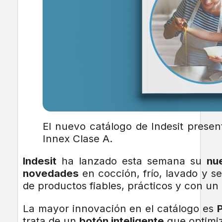
El nuevo catálogo de Indesit prese
Innex Clase A.
Indesit
ha lanzado esta semana su
nu
novedades
en cocción, frío, lavado y se
de productos fiables, prácticos y con un
La mayor innovación en el catálogo es
trata de un
botón inteligente
que optimiz