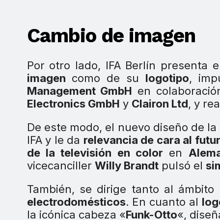
Cambio de imagen
Por otro lado, IFA Berlín presenta
imagen
como de su
logotipo
, im
Management GmbH
en colaboració
Electronics GmbH
y
Clairon Ltd
, y re
De este modo, el nuevo diseño de la 
IFA y le da
relevancia de cara al futu
de la televisión en color
en
Alema
vicecanciller
Willy Brandt
pulsó el
si
También, se dirige tanto al ámbito
electrodomésticos
. En cuanto al
log
la icónica cabeza «
Funk-Otto
«, dise