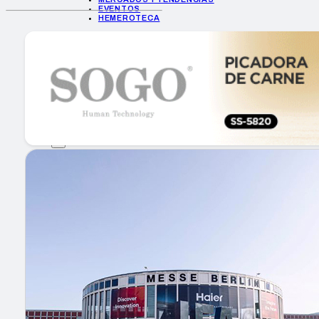
EVENTOS
HEMEROTECA
INICIO
EMPRESAS
GUÍA DE COMPRA
NUEVOS PRODUCTOS
CONSEJOS TECH
MERCADOS Y TENDENCIAS
EVENTOS
HEMEROTECA
Encuentra tu noticia
Buscar