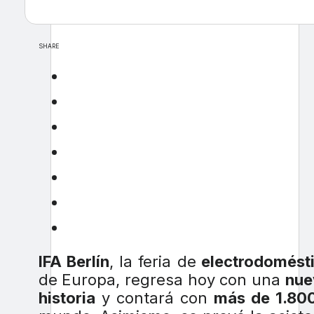
SHARE
IFA Berlín
, la feria de
electrodomésti
de Europa, regresa hoy con una
nue
historia
y contará con
más de 1.800