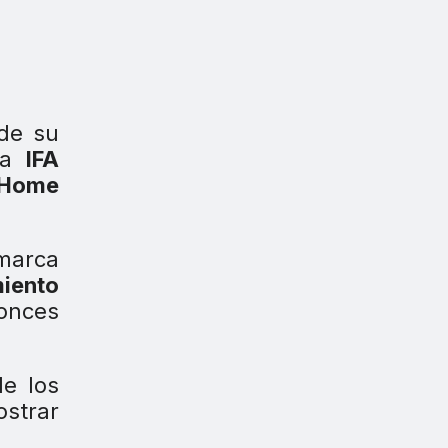
 de su
sa
IFA
 Home
 marca
iento
onces
e los
ostrar