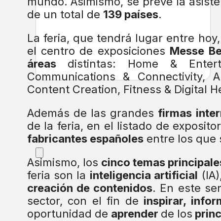
mundo. Asimismo, se prevé la asist
de un total de
139 países
.
La feria, que tendrá lugar entre hoy,
el centro de exposiciones
Messe Be
áreas
distintas: Home & Enter
Communications & Connectivity, 
Content Creation, Fitness & Digital He
Además de las grandes
firmas inte
de la feria, en el listado de exposi
fabricantes españoles
entre los que
Asimismo, los
cinco temas principale
feria son la
inteligencia artificial
(IA)
creación de contenidos
. En este se
sector, con el fin de
inspirar, info
oportunidad de
aprender
de los
princ