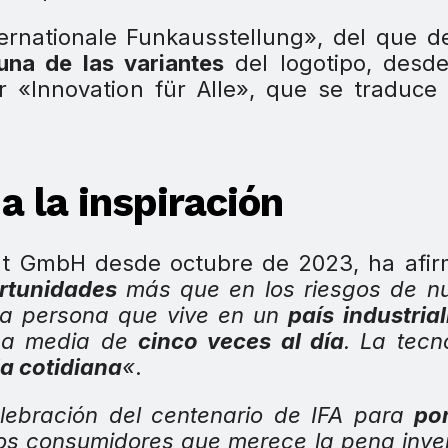
ernationale Funkausstellung», del que d
una de las variantes
del logotipo, desde
car «Innovation für Alle», que se traduc
a la inspiración
t GmbH desde octubre de 2023, ha afir
rtunidades
más que en los riesgos de nu
da persona que vive en un
país industria
a media de
cinco veces al día
. La tecn
a cotidiana
«
.
lebración del centenario de IFA para
po
los consumidores que merece la pena inver