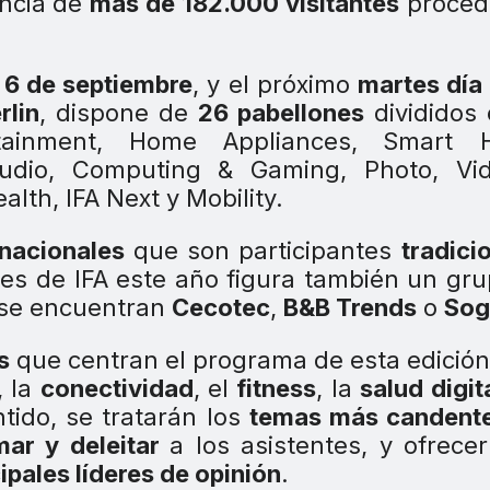
encia de
más de 182.000 visitantes
proced
6 de septiembre
, y el próximo
martes día
rlin
, dispone de
26 pabellones
divididos
tainment, Home Appliances,
Smart 
Audio, Computing & Gaming, Photo, Vi
alth, IFA Next y Mobility.
rnacionales
que son participantes
tradici
tores de IFA este año figura también un gr
 se encuentran
Cecotec
,
B&B Trends
o
Sog
s
que centran el programa de esta edición
, la
conectividad
, el
fitness
, la
salud digit
ntido, se tratarán los
temas más candent
rmar y deleitar
a los asistentes, y ofrecer
ipales líderes de opinión
.