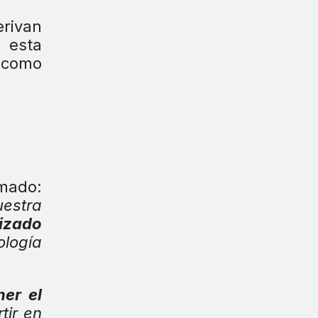
erivan
 esta
e como
mado:
estra
lizado
ología
ner el
tir en