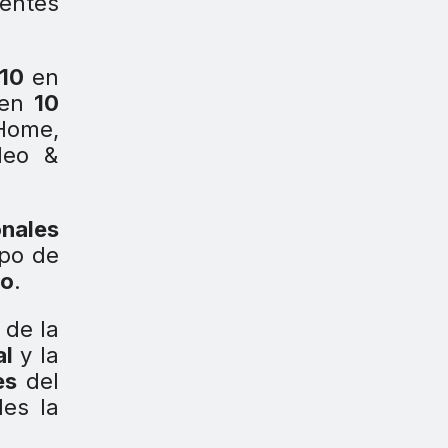
entes
 10
en
 en
10
Home,
deo &
onales
upo de
o
.
 de la
al
y la
es
del
les la