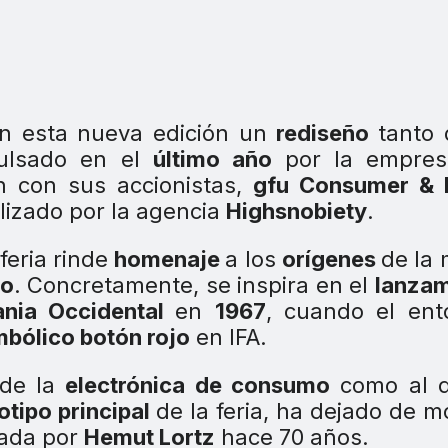
 en esta nueva edición un
rediseño
tanto
pulsado en el
último año
por la empre
n con sus accionistas,
gfu Consumer &
alizado por la agencia
Highsnobiety
.
feria rinde
homenaje
a los
orígenes
de la
ro
. Concretamente, se inspira en el
lanzam
nia Occidental
en
1967
, cuando el ent
mbólico botón rojo
en IFA.
 de la
electrónica de consumo
como al d
otipo principal
de la feria, ha dejado de m
ñada por
Hemut Lortz
hace 70 años.