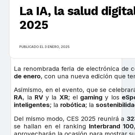
La IA, la salud digi
2025
×
PUBLICADO EL 3 ENERO, 2025
La renombrada feria de electrónica de
de enero
, con una nueva edición que te
Asimismo, en el evento, que se celebra
RA
, la
RV
y la
XR
; el
gaming
y los
eSp
inteligentes
; la
robótica
; la
sostenibilid
Del mismo modo, CES 2025 reunirá a
32
se hallan en el ranking
Interbrand 100
aprovecharán la ocasión para mostrar s