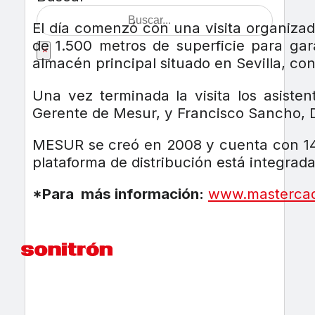
El día comenzó con una visita organiza
de 1.500 metros de superficie para gara
×
almacén principal situado en Sevilla, c
Una vez terminada la visita los asiste
Gerente de Mesur,
y Francisco Sancho, 
MESUR se creó en 2008 y cuenta con 146 t
plataforma de distribución está integra
*Para más información:
www.masterca