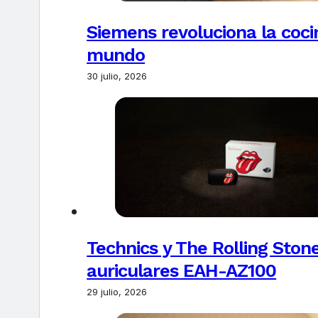
Siemens revoluciona la coci
mundo
30 julio, 2026
Technics y The Rolling Ston
auriculares EAH-AZ100
29 julio, 2026