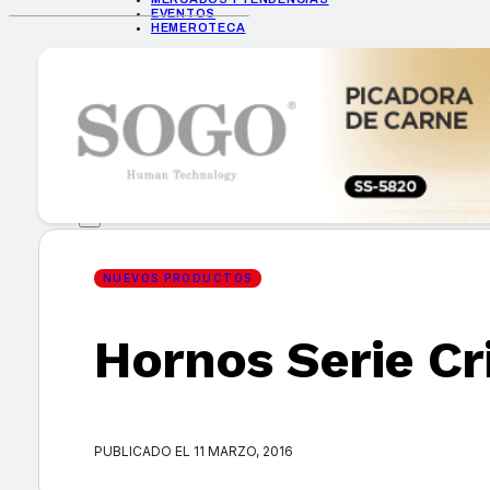
EVENTOS
HEMEROTECA
INICIO
EMPRESAS
GUÍA DE COMPRA
NUEVOS PRODUCTOS
CONSEJOS TECH
MERCADOS Y TENDENCIAS
EVENTOS
HEMEROTECA
NUEVOS PRODUCTOS
Hornos Serie Cri
Encuentra tu noticia
PUBLICADO EL 11 MARZO, 2016
Buscar