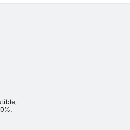
tible,
00%.