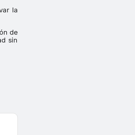
var la
ión de
ad sin