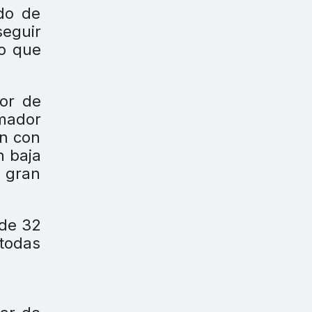
ado de
seguir
yo que
dor de
rmador
ón con
n baja
r gran
 de 32
 todas