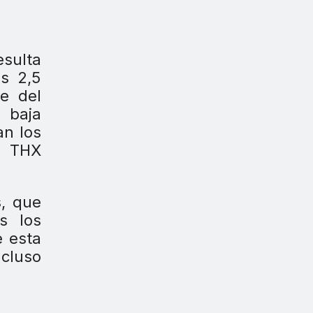
esulta
os 2,5
e del
 baja
an los
o THX
s, que
s los
e esta
ncluso