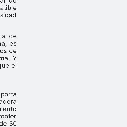
tar de
tible
esidad
ita de
ma, es
ios de
ema. Y
que el
aporta
madera
iento
woofer
 de 30