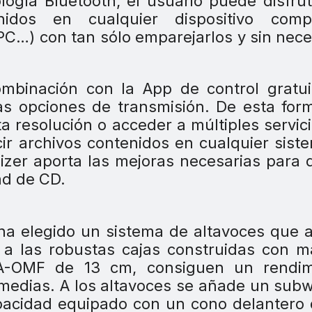
ología Bluetooth, el usuario puede disfru
dos en cualquier dispositivo compa
 PC…) con tan sólo emparejarlos y sin nec
ombinación con la App de control gratu
s opciones de transmisión. De esta for
a resolución o acceder a múltiples servic
ir archivos contenidos en cualquier sist
izer aporta las mejoras necesarias para 
dad de CD.
ha elegido un sistema de altavoces que 
 a las robustas cajas construidas con 
A-OMF de 13 cm, consiguen un rendim
 medias. A los altavoces se añade un sub
pacidad equipado con un cono delantero