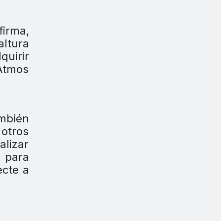
firma,
altura
quirir
 Atmos
ambién
otros
lizar
 para
ecte a