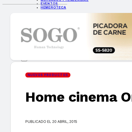
EVENTOS
HEMEROTECA
INICIO
EMPRESAS
GUÍA DE COMPRA
NUEVOS PRODUCTOS
CONSEJOS TECH
MERCADOS Y TENDENCIAS
EVENTOS
HEMEROTECA
NUEVOS PRODUCTOS
Home cinema O
Encuentra tu noticia
PUBLICADO EL 20 ABRIL, 2015
Buscar