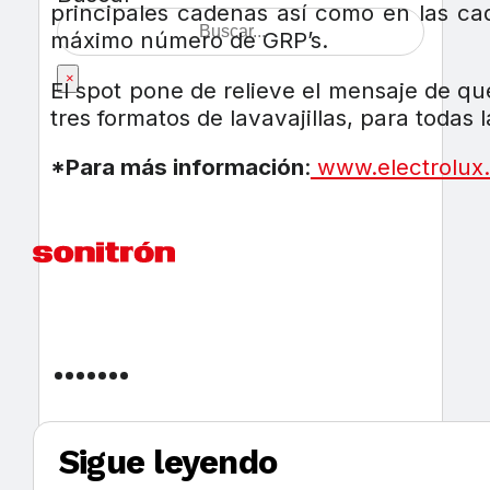
principales cadenas así como en las ca
máximo número de GRP’s.
×
El spot pone de relieve el mensaje de q
tres formatos de lavavajillas, para todas 
*Para más información
:
www.electrolux
Sigue leyendo