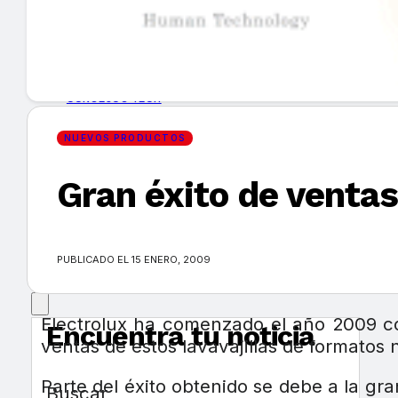
GUÍA DE COMPRA
NUEVOS PRODUCTOS
CONSEJOS TECH
NUEVOS PRODUCTOS
MERCADOS Y TENDENCIAS
Gran éxito de ventas 
EVENTOS
HEMEROTECA
PUBLICADO EL 15 ENERO, 2009
Electrolux ha comenzado el año 2009 con
Encuentra tu noticia
ventas de estos lavavajillas de formatos
Parte del éxito obtenido se debe a la g
Buscar