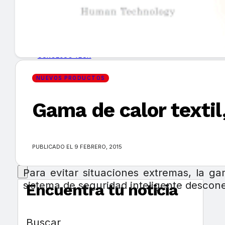
GUÍA DE COMPRA
NUEVOS PRODUCTOS
CONSEJOS TECH
NUEVOS PRODUCTOS
MERCADOS Y TENDENCIAS
Gama de calor textil
EVENTOS
HEMEROTECA
PUBLICADO EL 9 FEBRERO, 2015
Para evitar situaciones extremas, la g
sistema de seguridad inteligente descone
Encuentra tu noticia
Buscar