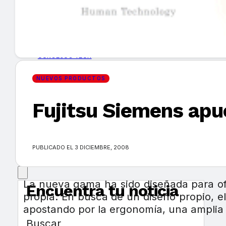
GUÍA DE COMPRA
NUEVOS PRODUCTOS
CONSEJOS TECH
NUEVOS PRODUCTOS
MERCADOS Y TENDENCIAS
Fujitsu Siemens apue
EVENTOS
HEMEROTECA
PUBLICADO EL 3 DICIEMBRE, 2008
La nueva gama ha sido diseñada para ofr
Encuentra tu noticia
propia. En busca de un diseño propio, 
apostando por la ergonomía, una amplia c
Buscar