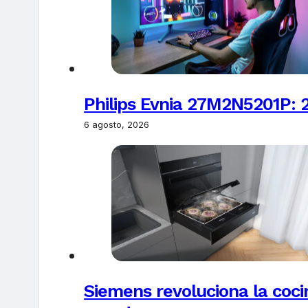
Philips Evnia 27M2N5201P: 
6 agosto, 2026
Siemens revoluciona la coci