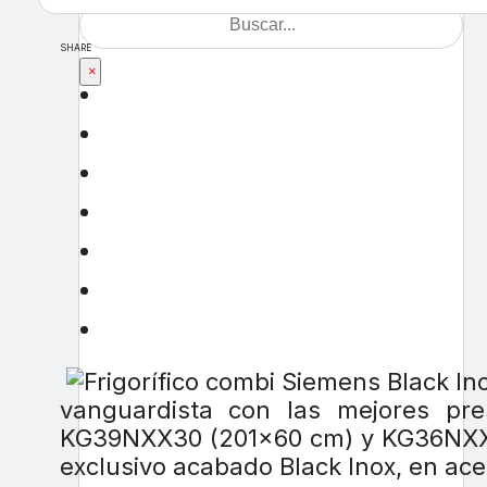
SHARE
×
vanguardista con las mejores pres
KG39NXX30 (201×60 cm) y KG36NXX30
exclusivo acabado Black Inox, en ace