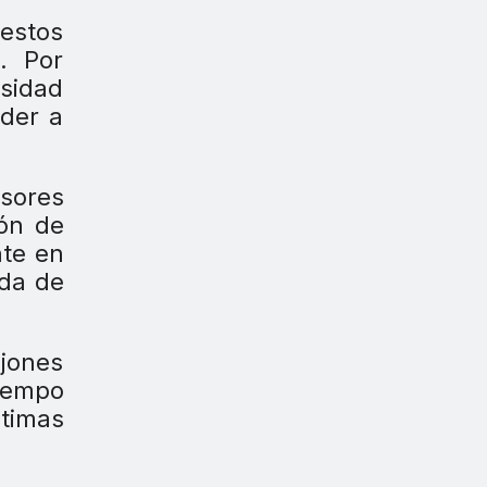
estos
. Por
esidad
eder a
sores
ión de
te en
ida de
jones
tiempo
timas