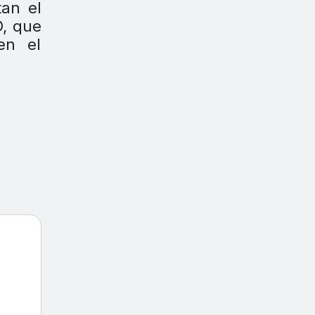
tan el
D, que
en el