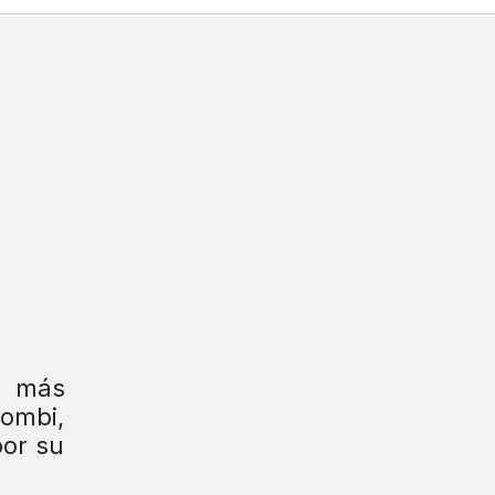
 más
ombi,
or su