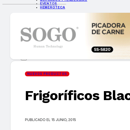
EVENTOS
HEMEROTECA
INICIO
EMPRESAS
GUÍA DE COMPRA
NUEVOS PRODUCTOS
CONSEJOS TECH
MERCADOS Y TENDENCIAS
EVENTOS
HEMEROTECA
NUEVOS PRODUCTOS
Frigoríficos Bl
Encuentra tu noticia
PUBLICADO EL 15 JUNIO, 2015
Buscar