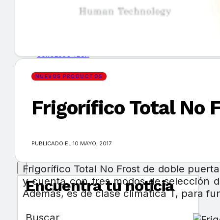
GUÍA DE COMPRA
NUEVOS PRODUCTOS
CONSEJOS TECH
NUEVOS PRODUCTOS
MERCADOS Y TENDENCIAS
Frigorífico Total No
EVENTOS
HEMEROTECA
PUBLICADO EL 10 MAYO, 2017
Frigorífico Total No Frost de doble puer
y cuenta con tres modos de selección d
Encuentra tu noticia
Además, es de clase climática T, para f
Buscar