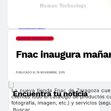
GUÍA DE COMPRA
NUEVOS PRODUCTOS
CONSEJOS TECH
NUEVOS PRODUCTOS
MERCADOS Y TENDENCIAS
Fnac inaugura mañan
EVENTOS
HEMEROTECA
PUBLICADO EL 18 NOVIEMBRE, 2015
La nueva tienda Fnac de Zaragoza cuent
Encuentra tu noticia
clientes todo el catálogo de productos cul
fotografía, imagen, etc.) y servicios (seg
Buscar