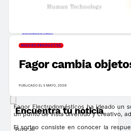
GUÍA DE COMPRA
NUEVOS PRODUCTOS
CONSEJOS TECH
NUEVOS PRODUCTOS
MERCADOS Y TENDENCIAS
Fagor cambia objetos
EVENTOS
HEMEROTECA
PUBLICADO EL 5 MAYO, 2009
Fagor Electrodomésticos ha ideado un s
Encuentra tu noticia
un punto de vista divertido y creativo, 
El sorteo consiste en conocer la respue
Buscar