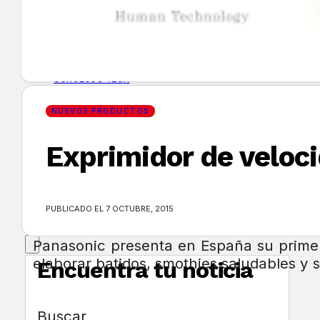
GUÍA DE COMPRA
NUEVOS PRODUCTOS
CONSEJOS TECH
NUEVOS PRODUCTOS
MERCADOS Y TENDENCIAS
Exprimidor de veloci
EVENTOS
HEMEROTECA
PUBLICADO EL 7 OCTUBRE, 2015
Panasonic presenta en España su primer
elaborar batidos, smothies saludables y 
Encuentra tu noticia
Buscar