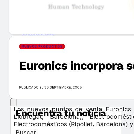
GUÍA DE COMPRA
NUEVOS PRODUCTOS
CONSEJOS TECH
NUEVOS PRODUCTOS
MERCADOS Y TENDENCIAS
Euronics incorpora 
EVENTOS
HEMEROTECA
PUBLICADO EL 30 SEPTIEMBRE, 2008
Los nuevos puntos de venta Euronics s
Encuentra tu noticia
Llobregat, Barcelona), Electrodomés
Electrodomésticos (Ripollet, Barcelona) 
Buscar