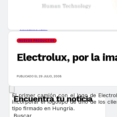
GUÍA DE COMPRA
NUEVOS PRODUCTOS
CONSEJOS TECH
NUEVOS PRODUCTOS
MERCADOS Y TENDENCIAS
Electrolux, por la i
EVENTOS
HEMEROTECA
PUBLICADO EL 29 JULIO, 2008
El primer camión con el logo de Electrol
Encuentra tu noticia
incorporar el logotipo de uno de los cl
tipo firmado en Hungría.
Buscar