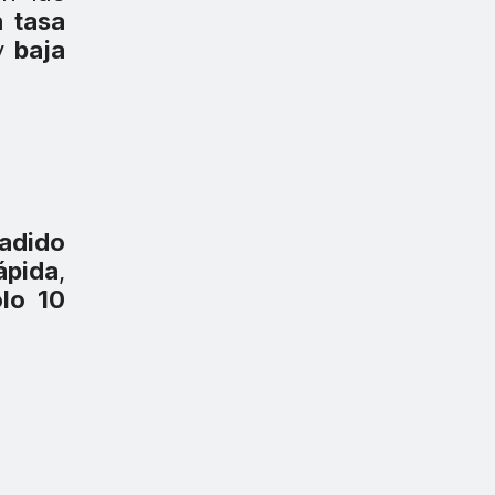
na
tasa
 y
baja
ñadido
ápida
,
lo 10