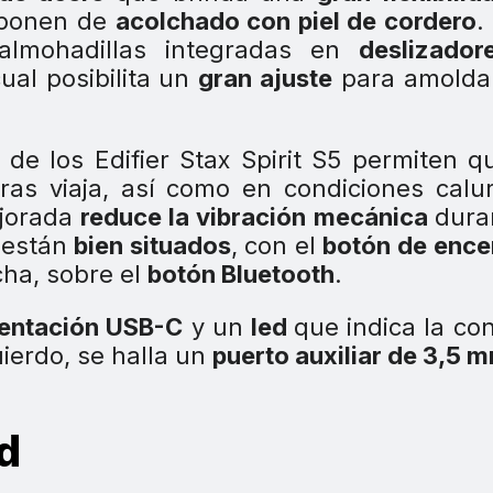
isponen de
acolchado con piel de cordero
.
 almohadillas integradas en
deslizador
cual posibilita un
gran ajuste
para amoldar
de los Edifier Stax Spirit S5 permiten q
as viaja, así como en condiciones calu
jorada
reduce la vibración
mecánica
dura
s
están
bien situados
, con el
botón de ence
cha, sobre el
botón Bluetooth
.
mentación USB-C
y un
led
que indica la co
uierdo, se halla un
puerto auxiliar de 3,5 
d