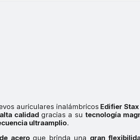
evos auriculares inalámbricos
Edifier Stax 
alta calidad
gracias a su
tecnología magn
ecuencia ultraamplio
.
 de acero
que brinda una
gran flexibilid