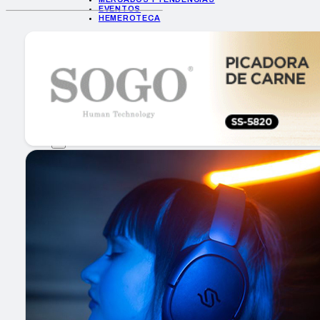
EVENTOS
HEMEROTECA
INICIO
EMPRESAS
GUÍA DE COMPRA
NUEVOS PRODUCTOS
CONSEJOS TECH
MERCADOS Y TENDENCIAS
EVENTOS
HEMEROTECA
Encuentra tu noticia
Buscar