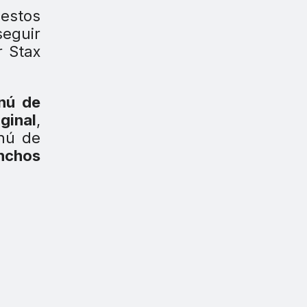
estos
eguir
r Stax
nú de
iginal
,
enú de
nchos