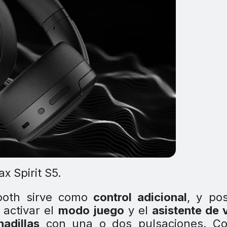
x Spirit S5.
ooth sirve como
control adicional
, y posi
, activar el
modo juego
y el
asistente de 
adillas
con una o dos pulsaciones. Co