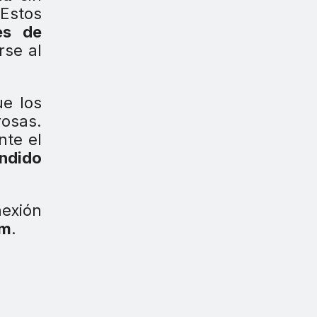
 Estos
es de
se al
ue los
rosas.
nte el
ndido
nexión
mm
.