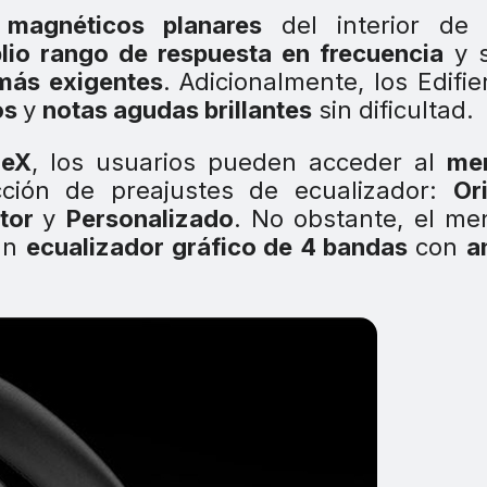
magnéticos planares
del interior de 
lio rango de respuesta en frecuencia
y s
 más exigentes
. Adicionalmente, los Edifie
os
y
notas agudas brillantes
sin dificultad.
neX
, los usuarios pueden acceder al
me
ción de preajustes de ecualizador:
Or
tor
y
Personalizado
. No obstante, el m
 un
ecualizador gráfico de 4 bandas
con
a