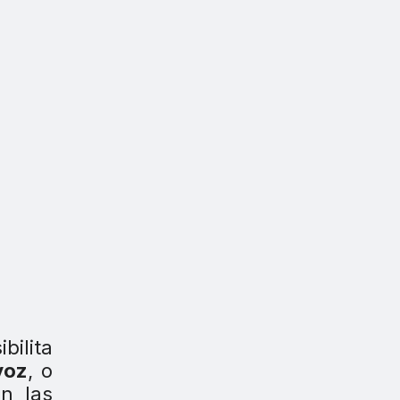
bilita
voz
, o
n las