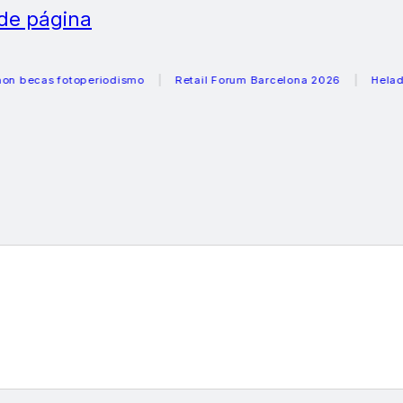
 de página
as fotoperiodismo
Retail Forum Barcelona 2026
Heladeras r