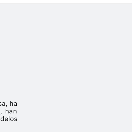
sa, ha
o, han
delos