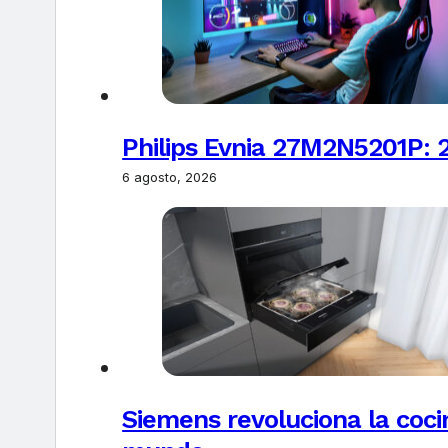
Philips Evnia 27M2N5201P: 
6 agosto, 2026
Siemens revoluciona la coci