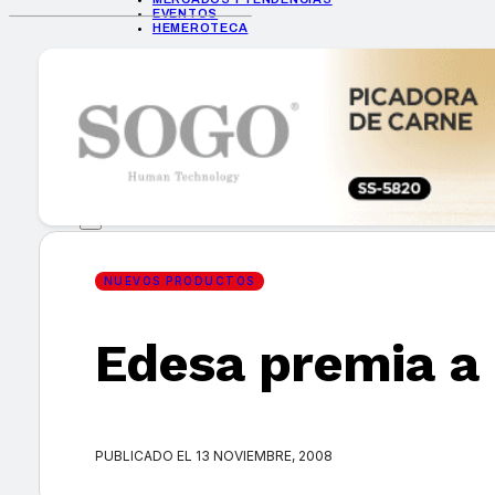
EVENTOS
HEMEROTECA
INICIO
EMPRESAS
GUÍA DE COMPRA
NUEVOS PRODUCTOS
CONSEJOS TECH
MERCADOS Y TENDENCIAS
EVENTOS
HEMEROTECA
NUEVOS PRODUCTOS
Edesa premia a 
Encuentra tu noticia
PUBLICADO EL 13 NOVIEMBRE, 2008
Buscar