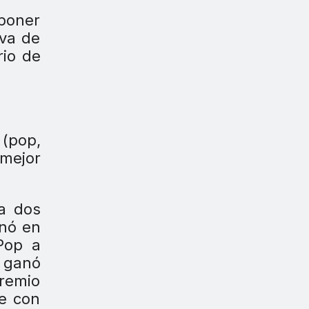
xponer
eva de
rio de
 (pop,
 mejor
ra dos
onó en
 Pop a
n ganó
premio
he con