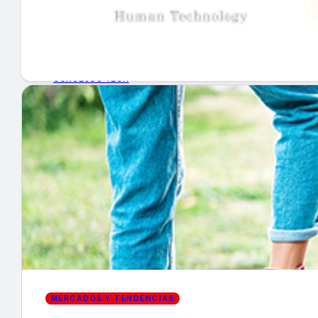
GUÍA DE COMPRA
NUEVOS PRODUCTOS
CONSEJOS TECH
MERCADOS Y TENDENCIAS
EVENTOS
HEMEROTECA
Encuentra tu noticia
MERCADOS Y TENDENCIAS
Buscar