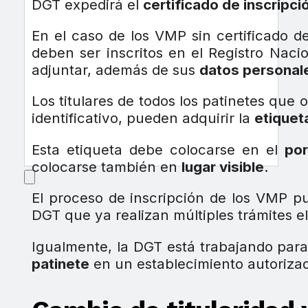
DGT expedirá el
certificado de inscripció
En el caso de los VMP sin certificado d
deben ser inscritos en el Registro Naci
adjuntar, además de sus
datos personal
Los titulares de todos los patinetes que 
identificativo, pueden adquirir la
etiqueta
Esta etiqueta debe colocarse en el
por
colocarse también en
lugar visible
.
El proceso de inscripción de los VMP p
DGT que ya realizan múltiples trámites e
Igualmente, la DGT está trabajando par
patinete
en un establecimiento autoriza