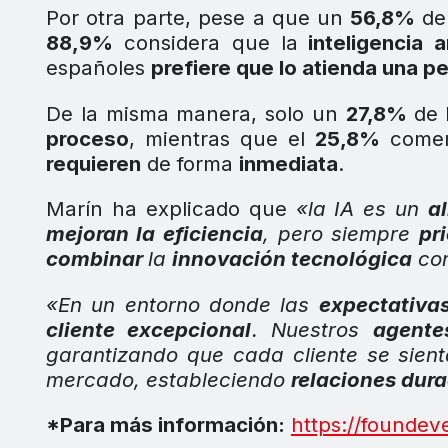
Por otra parte, pese a que un
56,8%
de 
88,9%
considera que la
inteligencia ar
españoles
prefiere que lo atienda una 
De la misma manera, solo un
27,8%
de 
proceso
, mientras que el
25,8%
comen
requieren
de forma
inmediata
.
Marín ha explicado que
«la IA es un
a
mejoran la eficiencia
, pero siempre
pr
combinar
la
innovación tecnológica
con
«En un entorno donde las
expectativa
cliente excepcional
. Nuestros
agent
garantizando que cada cliente se sien
mercado, estableciendo
relaciones dur
*Para más información:
https://foundev