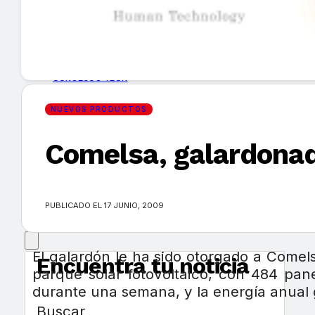
GUÍA DE COMPRA
NUEVOS PRODUCTOS
CONSEJOS TECH
NUEVOS PRODUCTOS
MERCADOS Y TENDENCIAS
Comelsa, galardonad
EVENTOS
HEMEROTECA
PUBLICADO EL 17 JUNIO, 2009
El galardón le ha sido otorgado a Comels
Encuentra tu noticia
parque solar fotovoltaico, con 484 pane
durante una semana, y la energía anual 
Buscar