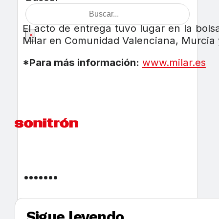
El acto de entrega tuvo lugar en la bolsa
×
Milar en Comunidad Valenciana, Murcia 
*Para más información:
www.milar.es
Sigue leyendo