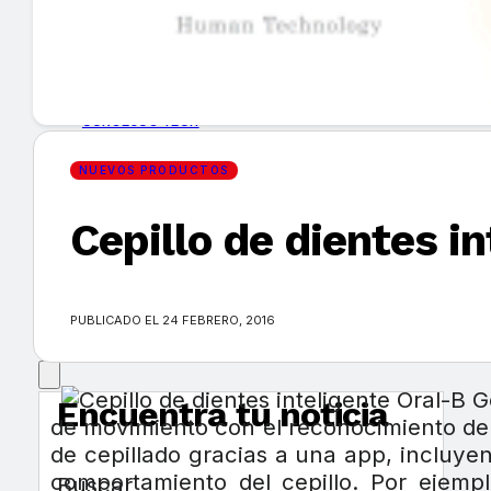
GUÍA DE COMPRA
NUEVOS PRODUCTOS
CONSEJOS TECH
NUEVOS PRODUCTOS
MERCADOS Y TENDENCIAS
Cepillo de dientes i
EVENTOS
HEMEROTECA
PUBLICADO EL 24 FEBRERO, 2016
Encuentra tu noticia
de movimiento con el reconocimiento de l
de cepillado gracias a una app, incluyend
comportamiento del cepillo. Por ejempl
Buscar